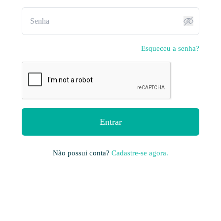
Esqueceu a senha?
Entrar
Não possui conta?
Cadastre-se agora.